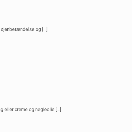
s. øjenbetændelse og
[…]
ng eller creme og negleolie
[…]