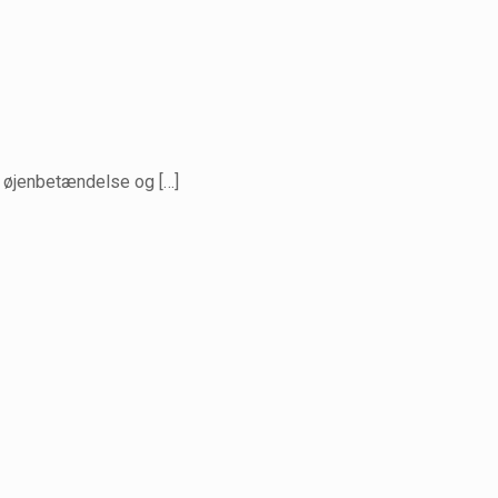
s. øjenbetændelse og
[…]