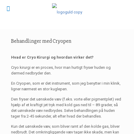
Behandlinger med Cryopen
Hvad er Cryo Kirurgi og hvordan virker det?
Cryo kirurgi er en proces, hvor man hurtigt fryser huden og
dermed nedbryder den.
En Cryopen, som er det instrument, som jeg benytter i min klinik,
ligner nærmest en stor kuglepen.
Den fryser det uønskede væv (f.eks. vorte eller pigmentplet) ved
hjælp af et kraftigt jet tryk med kold gas ned til – 89 grader, så
det uønskede væv nedbrydes. Selve behandlingen på huden
tager fra 2-45 sekunder, alt efter hvad der behandles.
Kun det uønskede væv, som bliver ramt af den kolde gas, bliver
nedbrudt. Det omkringliggende væv tager ikke skade, men kan