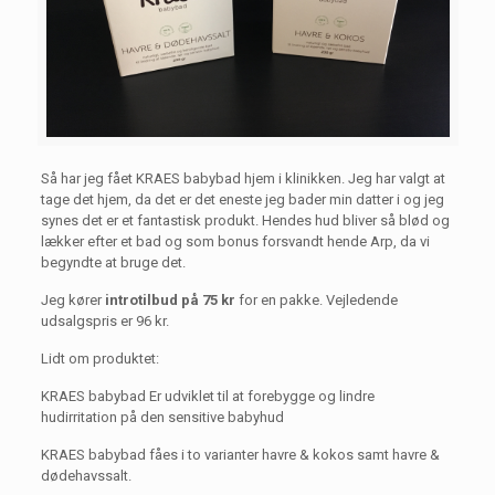
Så har jeg fået KRAES babybad hjem i klinikken. Jeg har valgt at
tage det hjem, da det er det eneste jeg bader min datter i og jeg
synes det er et fantastisk produkt. Hendes hud bliver så blød og
lækker efter et bad og som bonus forsvandt hende Arp, da vi
begyndte at bruge det.
Jeg kører
introtilbud på 75 kr
for en pakke. Vejledende
udsalgspris er 96 kr.
Lidt om produktet:
KRAES babybad Er udviklet til at forebygge og lindre
hudirritation på den sensitive babyhud
KRAES babybad fåes i to varianter havre & kokos samt havre &
dødehavssalt.