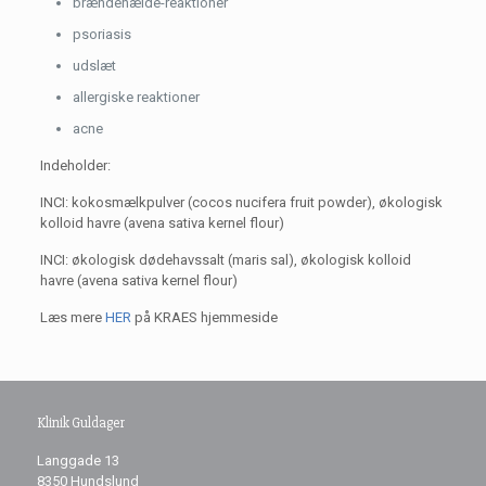
brændenælde-reaktioner
psoriasis
udslæt
allergiske reaktioner
acne
Indeholder:
INCI: kokosmælkpulver (cocos nucifera fruit powder), økologisk
kolloid havre (avena sativa kernel flour)
INCI: økologisk dødehavssalt (maris sal), økologisk kolloid
havre (avena sativa kernel flour)
Læs mere
HER
på KRAES hjemmeside
Klinik Guldager
Langgade 13
8350 Hundslund