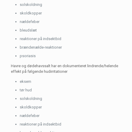
solskoldning
skoldkopper
nældefeber
bleudslæt
reaktioner på indsektbid
brændenælde-reaktioner
psoriasis
Havre og dødehavssalt har en dokumenteret lindrende/helende
effekt på følgende hudirritationer
eksem
tør hud
solskoldning
skoldkopper
nældefeber
reaktioner på indsektbid