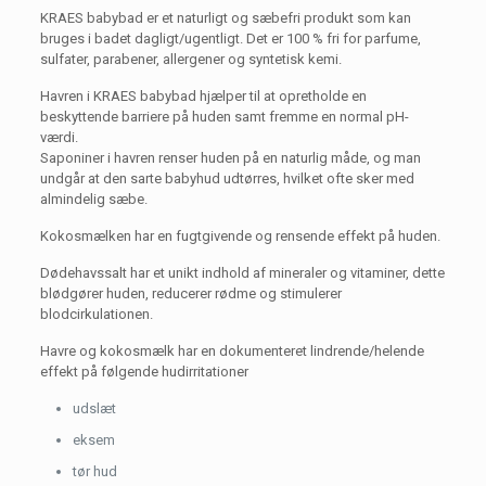
KRAES babybad er et naturligt og sæbefri produkt som kan
bruges i badet dagligt/ugentligt. Det er 100 % fri for parfume,
sulfater, parabener, allergener og syntetisk kemi.
Havren i KRAES babybad hjælper til at opretholde en
beskyttende barriere på huden samt fremme en normal pH-
værdi.
Saponiner i havren renser huden på en naturlig måde, og man
undgår at den sarte babyhud udtørres, hvilket ofte sker med
almindelig sæbe.
Kokosmælken har en fugtgivende og rensende effekt på huden.
Dødehavssalt har et unikt indhold af mineraler og vitaminer, dette
blødgører huden, reducerer rødme og stimulerer
blodcirkulationen.
Havre og kokosmælk har en dokumenteret lindrende/helende
effekt på følgende hudirritationer
udslæt
eksem
tør hud